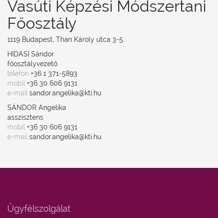
Vasúti Képzési Módszertani
tájékoztató
FELTÖLTÉS
Főosztály
IDEJE
1119 Budapest, Than Károly utca 3-5.
Bármikor
HIDASI Sándor
elmúlt
főosztályvezető
24
telefon
+36 1 371-5893
óra
mobil
+36 30 606 9131
e-mail
sandor.angelika@kti.hu
elmúlt
SÁNDOR Angelika
1
asszisztens
hét
mobil
+36 30 606 9131
e-mail
sandor.angelika@kti.hu
elmúlt
1
hónap
elmúlt
1
év
Ügyfélszolgálat