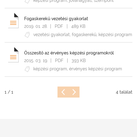
képzési program
,
jóváhagyás
,
szempont
vizsgaszabályzat
felhasználói
Fogaskerekű vezetési gyakorlat
kézikönyv
2019. 01. 28.
| PDF | 489 KB
vezetési gyakorlat
,
fogaskerekű
,
képzési program
jogszabály
képzési
Összesítő az érvényes képzési programokról
program
2015. 03. 19.
| PDF | 393 KB
gyakorló
képzési program
,
érvényes képzési program
tesztek
vizsgakérdések
előző
következő
1 / 1
4 találat
vizsgakérdések
oldal
oldal
2015.
eltérési
vizsgák
kiadványok