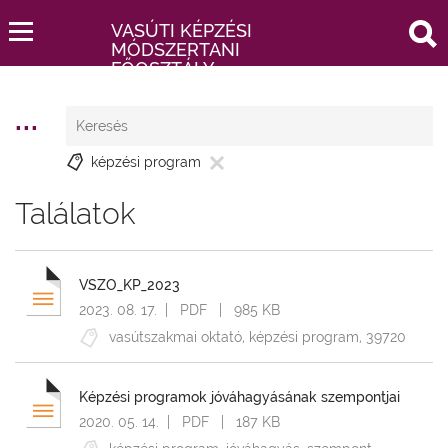
keresés
VASÚTI KÉPZÉSI
SZŰRŐK
MÓDSZERTANI
FŐOSZTÁLY
FORRÁS
Vasúti
...
Keresés
Vizsgaközpont
képzési program
Vizsgaszervezési
Iroda
Találatok
Vizsga
és
Képzésfejlesztési
Iroda
VSZO_KP_2023
2023. 08. 17.
| PDF | 985 KB
Vizsgabiztosi,
vasútszakmai oktató
,
képzési program
,
39720
Ellenőrzési
és
Eljárási
Képzési programok jóváhagyásának szempontjai
Iroda
2020. 05. 14.
| PDF | 187 KB
KATEGÓRIA