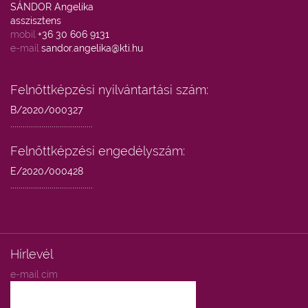
SÁNDOR Angelika
asszisztens
mobil
+36 30 606 9131
e-mail
sandor.angelika@kti.hu
Felnőttképzési nyilvántartási szám:
B/2020/000327
........................................
Felnőttképzési engedélyszám:
E/2020/000428
........................................
Hírlevél
e-mail cím