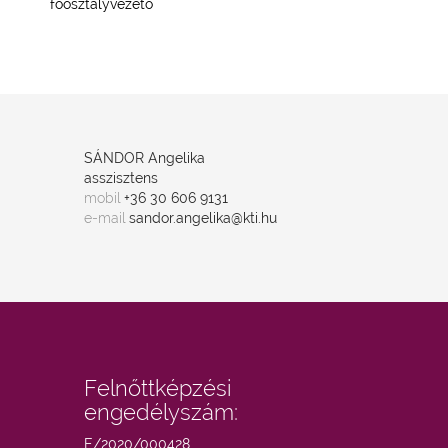
ezető
SÁNDOR Angelika
asszisztens
mobil
+36 30 606 9131
e-mail
sandor.angelika@kti.hu
Felnőttképzési
engedélyszám:
E/2020/000428