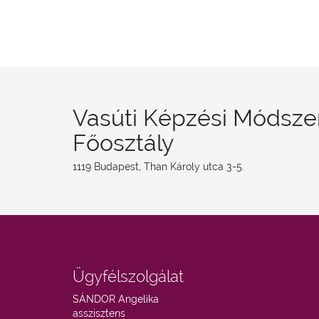
Vasúti Képzési Módsze
Főosztály
1119 Budapest, Than Károly utca 3-5.
Ügyfélszolgálat
SÁNDOR Angelika
asszisztens