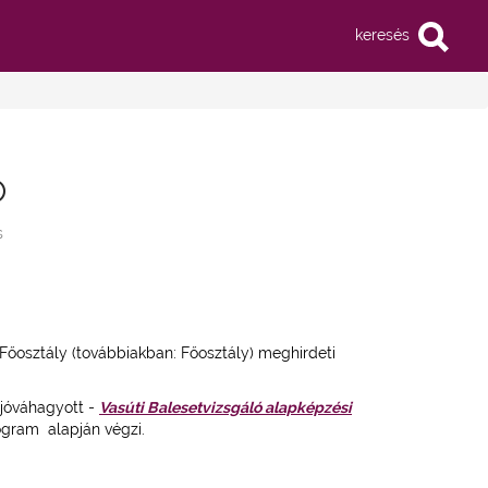
keresés
ó
s
Főosztály (továbbiakban: Főosztály) meghirdeti
 jóváhagyott -
Vasúti Balesetvizsgáló alapképzési
ogram alapján végzi.