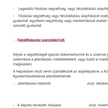
- Legalább főiskolai végzettség, vagy felsőoktatási alapfo
- Főiskolai végzettség vagy felsőoktatási alapfokozat eseté
gyakorlat, egyetemi végzettség vagy mesterfokozat esetén l
szerzett gyakorlat.
-
Felnőttképzési szerződést köt.
Kérjük a végzettséget igazoló dokumentumot és a szakmai gya
szkennelve a jelentkezés mellékleteként, vagy külön e-mai
megküldeni.
A képzésben részt venni szándékozók az alapképzésre, a Kö
figyelembevételével jelentkezhetnek:
- Jelentkezési határidő: 2022. október 
- A képzés tervezett indulása: 2022. novemb