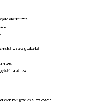
gáló alapképzés
2/1
.
, 43 óra gyakorlat,
ajelzés
ényi út 100.
minden nap 9:00 és 16:20 között: