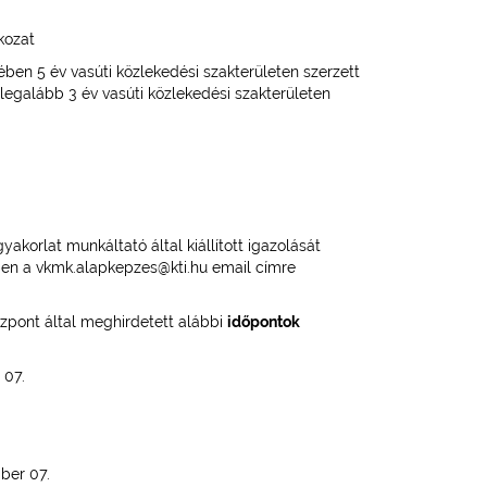
kozat
ben 5 év vasúti közlekedési szakterületen szerzett
egalább 3 év vasúti közlekedési szakterületen
korlat munkáltató által kiállított igazolását
lben a vkmk.alapkepzes@kti.hu email címre
zpont által meghirdetett alábbi
időpontok
07.
er 07.