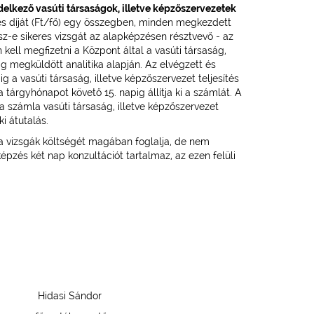
lkező vasúti társaságok, illetve képzőszervezetek
jes díját (Ft/fő) egy összegben, minden megkezdett
esz-e sikeres vizsgát az alapképzésen résztvevő - az
ell megfizetni a Központ által a vasúti társaság,
g megküldött analitika alapján. Az elvégzett és
 a vasúti társaság, illetve képzőszervezet teljesítés
 a tárgyhónapot követő 15. napig állítja ki a számlát. A
e a számla vasúti társaság, illetve képzőszervezet
i átutalás.
 a vizsgák költségét magában foglalja, de nem
képzés két nap konzultációt tartalmaz, az ezen felüli
ndor