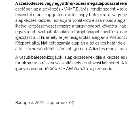
A szerződéssel, vagy együttműködési megállapodással rende
esetében az alapképzés
-
VKMF Eljárási rendje szerinti
-
tel
részvétel után - függetlenül attól, hogy befejezte-e, vagy t
alapképzés kezdési hónapjára vonatkozó elszámolás alapján k
illetve képzőszervezet részére a tárgyhónapot követő 3. napi
egyeztetett szolgáltatásokról a tárgyhónapot követő 10. napig
igazolást állít ki, amely teljesítésigazolás alapján a Központ
Központ által kiállított számla alapján a teljesítés határidej
általi kézhezvételétől számított 30 nap. A fizetés módja: bank
A vasúti balesetvizsgálók alapképzésének díja a képzés és
tartalmazza a résztvevő szálláshely és utazási költségét. A 
igények esetén 10.000 Ft + ÁFA/óra/fő. díj fizetendő.
Budapest, 2022. szeptember 07.
Hidasi Sá