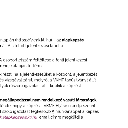
lapján (https://
vkmk.kti.hu
) – az
alapképzés
l. A kitöltött jelentkezési lapot a
A csoportlétszám feltöltése a fenti jelentkezési
rendje alapján történik.
 részt, ha a jelentkezésüket a központ, a jelentkezés
s vizsgával zárul, melyről a VKMF tanúsítványt állít
k részére igazolást állít ki, akik a képzést
megállapodással nem rendelkező vasúti társaságok
tele, hogy a képzés - VKMF Eljárási rendje szerinti
rről szóló igazolást legkésőbb 5 munkanappal a képzés
.alapkepzes@kti.hu
email címre megküldi a