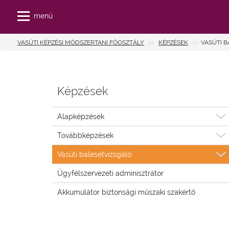
menü
VASÚTI KÉPZÉSI MÓDSZERTANI FŐOSZTÁLY
KÉPZÉSEK
VASÚTI 
Képzések
Alapképzések
Továbbképzések
Vasúti balesetvizsgáló
Ügyfélszervezeti adminisztrátor
Akkumulátor biztonsági műszaki szakértő