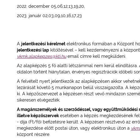
2022. december 05,06,12,13,19,20,
2023. január 02,03,09,10,16,17,23
A
jelentkezési kérelmet
elektronikus formában a Központ hon
jelentkezési lap
kitöltésével – kell kezdeményezni a központná
vkmk.alapkepzes@kti.hu
email címre kell megküldeni.
Az alapképzés 5 fő alatti létszámmal nem kerül elindításra. 
oldalon történt hiánytalan, érvényes regisztrációk időbeli sor
A felvételt nyert jelentkezők az alapképzésen akkor vehetnek
lezárását követő 5 munkanapon belül visszaigazolta. A képzé
ki. A képzőszervezet a képzésen részt vevő mindazon személye
sikeresen elvégezték.
A magánszemélyek és szerződéssel, vagy együttműködési 
illetve képzőszervek
esetében a képzés megkezdésének felté
- díja (Ft/fő) befizetésre került. A képzésen résztvevő az e
megkezdése előtt postai úton, vagy elektronikus úton a
vkmk
központ részére.