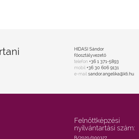
főosztályv
rtani
HIDASI Sándor
főosztályvezető
telefon
+36 1 371-5893
mobil
+36 30 606 9131
e-mail
sandor.angelika@kti.hu
Felnőttképzési
nyilvántartási szám:
B/2020/000327