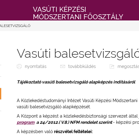
VASÚTI KÉPZÉSI
MÓDSZERTANI FŐOSZTÁLY
BALESETVIZSGÁLÓ
Vasúti balesetvizsgál
nyomtatás
továbbküldés
megosztá
Tájékoztató vasúti balesetvizsgáló alapképzés indításáról
A Közlekedéstudományi Intézet Vasúti Képzési Módszertani 
vasúti balesetvizsgáló alapképzését.
A Központ a képzést a közlekedésbiztonsági szervezet által
program
a 24/2012.( V.8.) NFM rendelet szerint
- képzési pr
A képzésben való
részvétel feltételei: