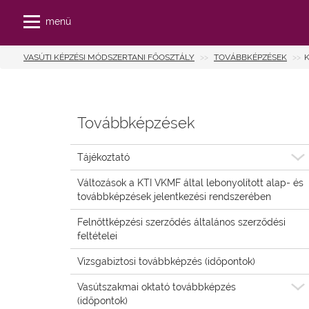
menü
VASÚTI KÉPZÉSI MÓDSZERTANI FŐOSZTÁLY
TOVÁBBKÉPZÉSEK
Továbbképzések
Tájékoztató
Változások a KTI VKMF által lebonyolított alap- és
továbbképzések jelentkezési rendszerében
Felnőttképzési szerződés általános szerződési
feltételei
Vizsgabiztosi továbbképzés (időpontok)
Vasútszakmai oktató továbbképzés
(időpontok)