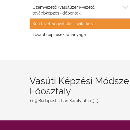
Üzemvezetői (vasútüzem-vezető)
továbbképzés (időpontok)
Kötelezettségvállalási nyilatkozat
Továbbképzések tananyaga
Vasúti Képzési Módsze
Főosztály
1119 Budapest, Than Károly utca 3-5.