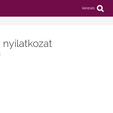
keresés
 nyilatkozat
s