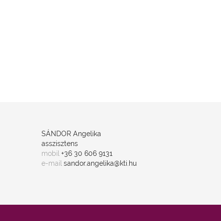
SÁNDOR Angelika
asszisztens
mobil
+36 30 606 9131
e-mail
sandor.angelika@kti.hu