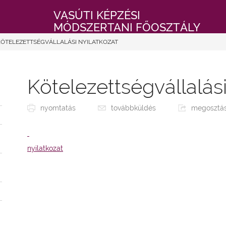
VASÚTI KÉPZÉSI
MÓDSZERTANI FŐOSZTÁLY
KÖTELEZETTSÉGVÁLLALÁSI NYILATKOZAT
Kötelezettségvállalási
nyomtatás
továbbküldés
megosztá
nyilatkozat