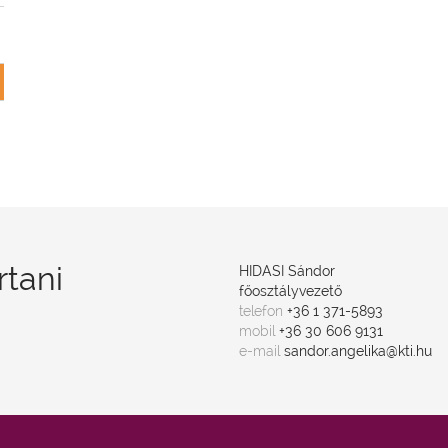
rtani
HIDASI Sándor
főosztályvezető
telefon
+36 1 371-5893
mobil
+36 30 606 9131
e-mail
sandor.angelika@kti.hu