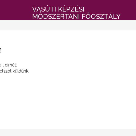
VASÚTI KÉPZÉSI
MÓDSZERTANI FŐOSZTÁLY
e
il címét.
elszót küldünk.